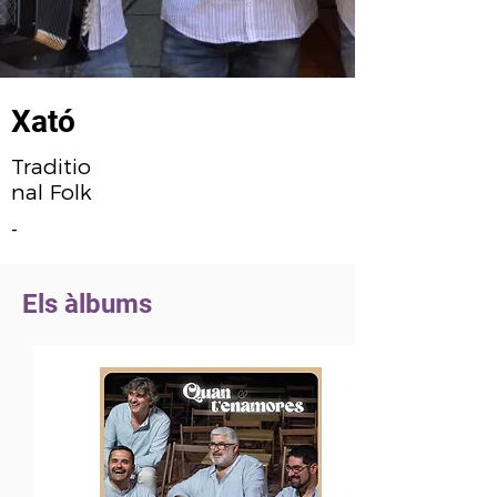
Xató
Traditio
nal Folk
-
Els àlbums