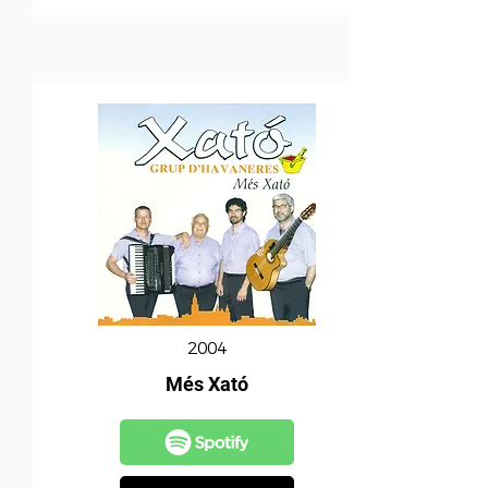
2004
Més Xató