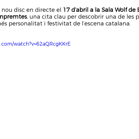
 nou disc en directe el 
17 d’abril a la Sala Wolf de
Empremtes
, una cita clau per descobrir una de les 
personalitat i festivitat de l’escena catalana.
e.com/watch?v=62aQRcgKKrE