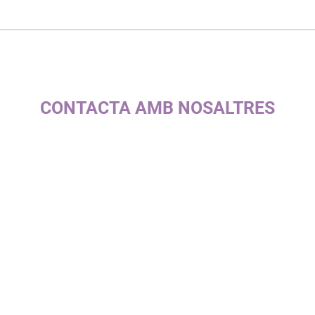
CONTACTA AMB NOSALTRES
c/ la Selva, 10 (P. I. Pla de la Bruguera)
08211 - Castellar del Vallès
+34 937 471 100 · picap@picap.cat