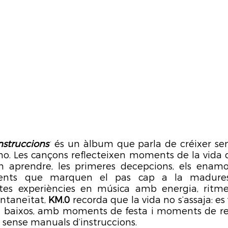
struccions’
 és un àlbum que parla de créixer se
ho. Les cançons reflecteixen moments de la vida qu
n aprendre, les primeres decepcions, els enamo
ments que marquen el pas cap a la madures
es experiències en música amb energia, ritme i
ntaneïtat, 
KM.0
 recorda que la vida no s’assaja: es 
 i baixos, amb moments de festa i moments de ref
sense manuals d’instruccions. 