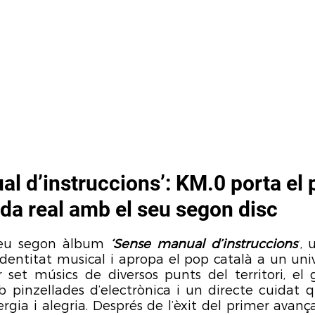
ARTISTES
BOTIGA
CONTACTE
NO
l d’instruccions’: KM.0 porta el
vida real amb el seu segon disc
seu segon àlbum 
‘Sense manual d’instruccions’
, 
identitat musical i apropa el pop català a un univ
r set músics de diversos punts del territori, el
pinzellades d’electrònica i un directe cuidat q
gia i alegria. Després de l’èxit del primer avanç