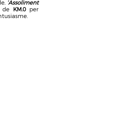
e, 
‘Assoliment 
t de 
KM.0
 per 
ntusiasme.