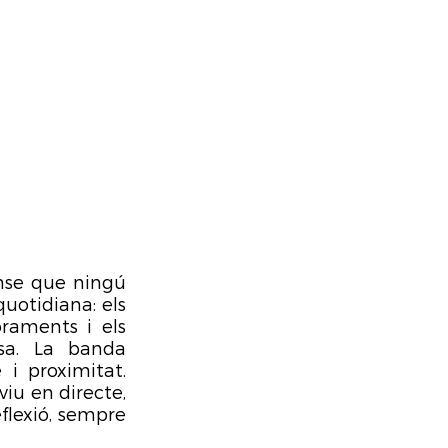
nse que ningú 
otidiana: els 
raments i els 
a. La banda 
 proximitat. 
viu en directe, 
lexió, sempre 