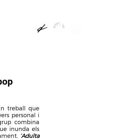
TÍCIES
 pop
un treball que 
ers personal i 
 grup combina 
ue inunda els 
ament, 
‘Adulta 