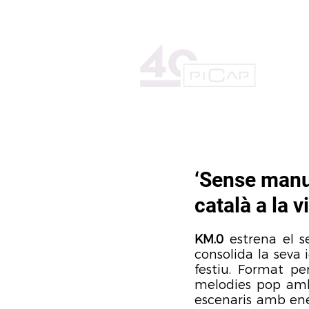
HOME
LA DISCOGRÀFICA
‘Sense manua
català a la 
KM.0
 estrena el 
consolida la seva 
festiu. Format pe
melodies pop amb 
escenaris amb ener