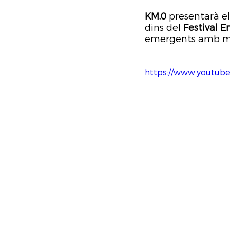
KM.0
 presentarà el
dins del 
Festival 
emergents amb més 
https://www.youtub