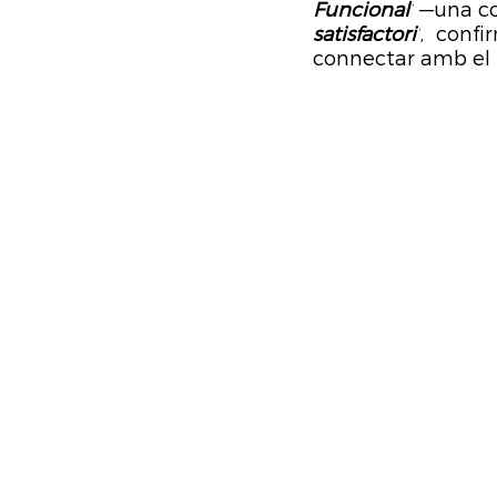
Funcional’
 —una co
satisfactori’
, confi
connectar amb el 