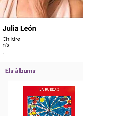
Julia León
Childre
n's
-
Els àlbums