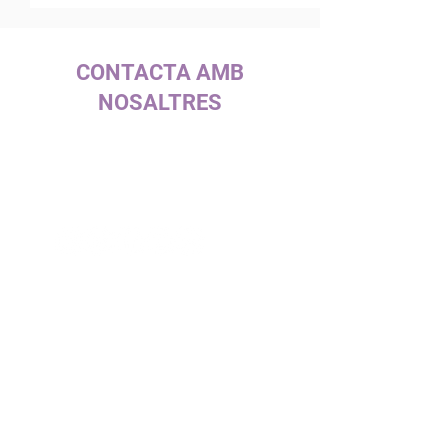
CONTACTA AMB
NOSALTRES
c/ la Selva, 10 (P. I. Pla de la Bruguera)
08211 - Castellar del Vallès
+34 937 471 100 · picap@picap.cat