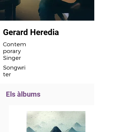
Gerard Heredia
Contem
porary
Singer
Songwri
ter
Els àlbums