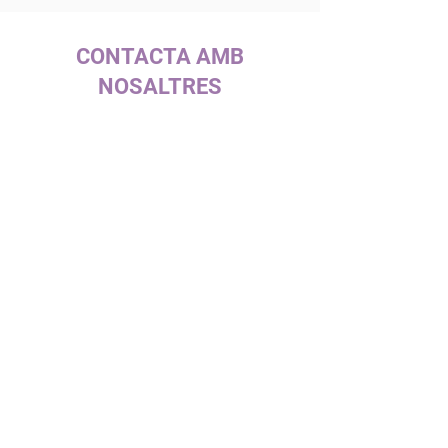
CONTACTA AMB
NOSALTRES
c/ la Selva, 10 (P. I. Pla de la Bruguera)
08211 - Castellar del Vallès
+34 937 471 100 · picap@picap.cat