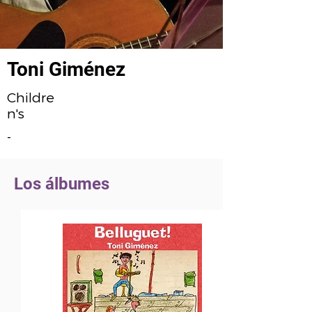
Toni Giménez
Childre
n's
-
Los álbumes