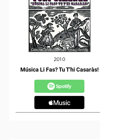
2010
Música Li Fas? Tu T'hi Casaràs!