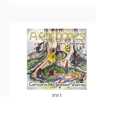
2011
A Fer Nones! Cançons de Bressol
D'arreu