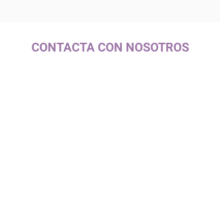
CONTACTA CON NOSOTROS
c/ La Selva, 10 (PI Pla de la Bruguera)
08211 - Castellar del Vallès
+34 937 471 100 · picap@picap.cat