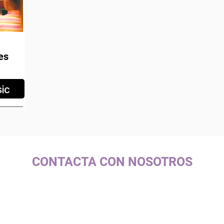
es
CONTACTA CON NOSOTROS
c/ La Selva, 10 (PI Pla de la Bruguera)
08211 - Castellar del Vallès
+34 937 471 100 · picap@picap.cat