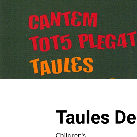
Taules De
Children's