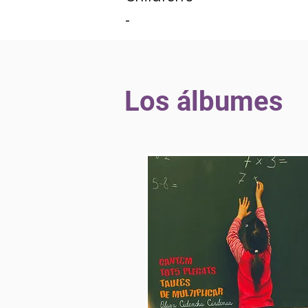
-
Los álbumes