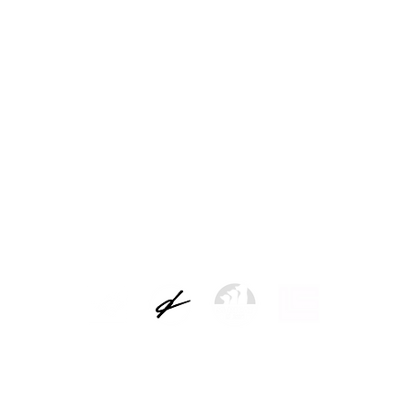
es
Aviso legal
Responsable del tratamiento: Picap S.L.
as de los usuarios y atender a las solicitudes. Base legal para el tratamiento: e
atarios de los datos: no serán comunicados a terceras personas salvo por obligaci
 de sus datos y los de limitación y oposición a su tratamiento reconocidos por la 
to y cómo ejercer sus derechos puede consultar nuestra política completa de pr
AVISO LEGAL Y POLÍTICA DE PRIVACIDAD