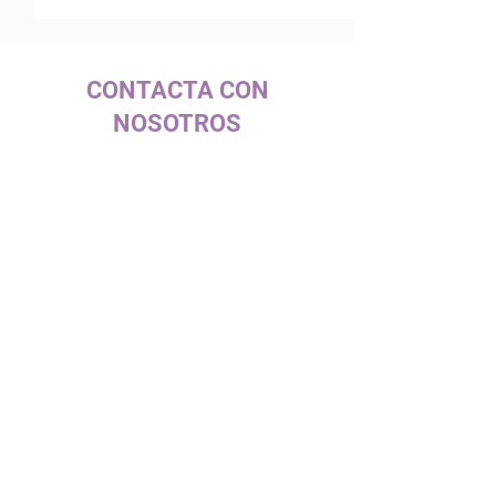
CONTACTA CON
NOSOTROS
c/ La Selva, 10 (PI Pla de la Bruguera)
08211 - Castellar del Vallès
+34 937 471 100 · picap@picap.cat