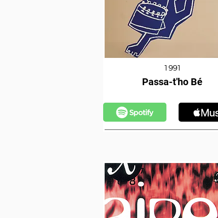
1991
Passa-t'ho Bé