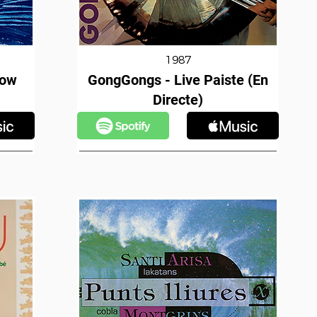
1987
how
GongGongs - Live Paiste (En
Directe)