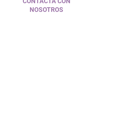
CONTACTA CON
NOSOTROS
c/ La Selva, 10 (PI Pla de la Bruguera)
08211 - Castellar del Vallès
+34 937 471 100 · picap@picap.cat