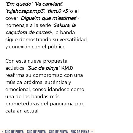
‘Em quedo’
, 
‘Va canviant’
, 
‘tujahosaps.mp3’
, 
‘tkm.0 <3’
 o el 
cover 
‘Digue’m que m’estimes’
 -
homenaje a la serie 
‘Sakura, la 
caçadora de cartes’
-, la banda 
sigue demostrando su versatilidad 
y conexión con el público.
Con esta nueva propuesta 
acústica, 
‘Suc de pinya’
, 
KM.0
reafirma su compromiso con una 
música próxima, auténtica y 
emocional, consolidándose como 
una de las bandas más 
prometedoras del panorama pop 
catalán actual.