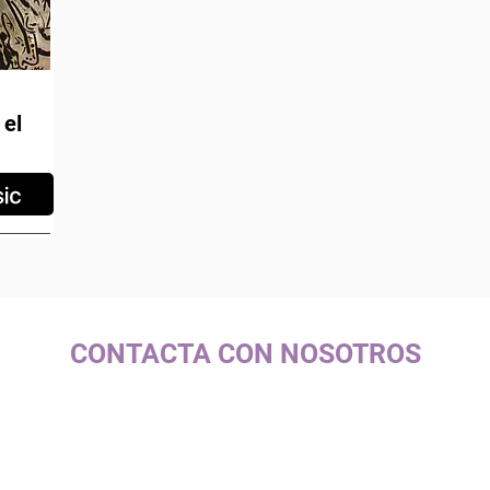
 el
CONTACTA CON NOSOTROS
c/ La Selva, 10 (PI Pla de la Bruguera)
08211 - Castellar del Vallès
+34 937 471 100 · picap@picap.cat