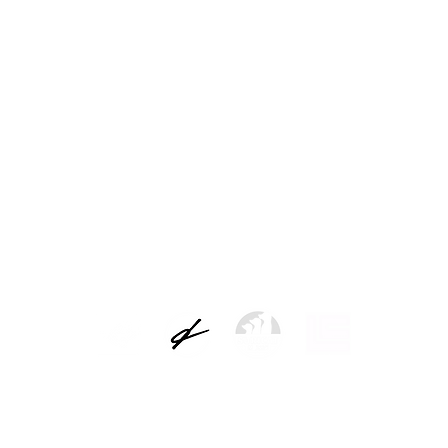
es
Aviso legal
Responsable del tratamiento: Picap S.L.
as de los usuarios y atender a las solicitudes. Base legal para el tratamiento: e
atarios de los datos: no serán comunicados a terceras personas salvo por obligaci
 de sus datos y los de limitación y oposición a su tratamiento reconocidos por la 
to y cómo ejercer sus derechos puede consultar nuestra política completa de pr
AVISO LEGAL Y POLÍTICA DE PRIVACIDAD