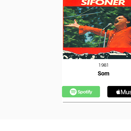
1981
Som