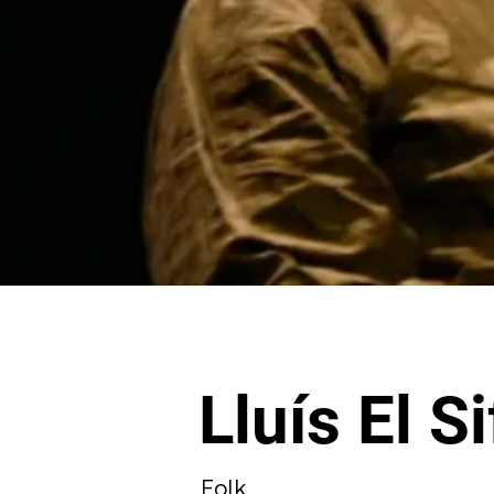
Lluís El S
Folk