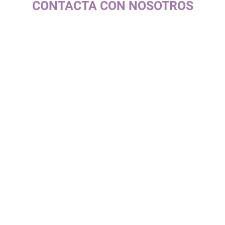
CONTACTA CON NOSOTROS
c/ La Selva, 10 (PI Pla de la Bruguera)
08211 - Castellar del Vallès
+34 937 471 100 · picap@picap.cat