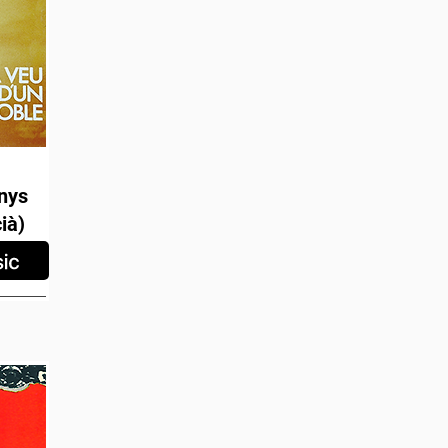
nys
ià)