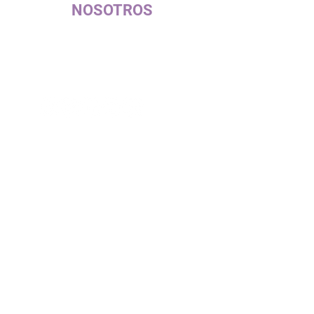
NOSOTROS
c/ La Selva, 10 (PI Pla de la Bruguera)
08211 - Castellar del Vallès
+34 937 471 100 · picap@picap.cat