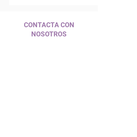
CONTACTA CON
NOSOTROS
c/ La Selva, 10 (PI Pla de la Bruguera)
08211 - Castellar del Vallès
+34 937 471 100 · picap@picap.cat