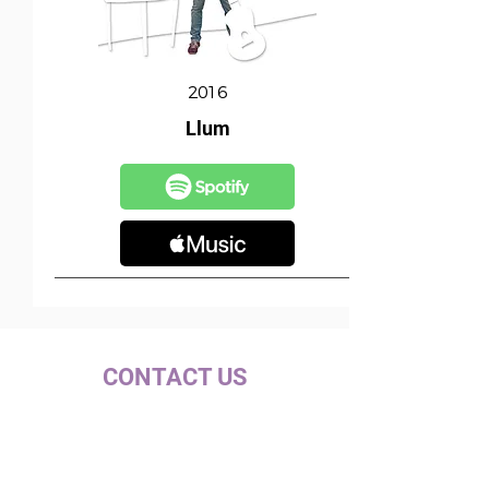
2016
Llum
CONTACT US
c/ la Selva, 10 (PI Pla de la Bruguera)
08211 - Castellar del Vallès
+34 937 471 100 · picap@picap.cat