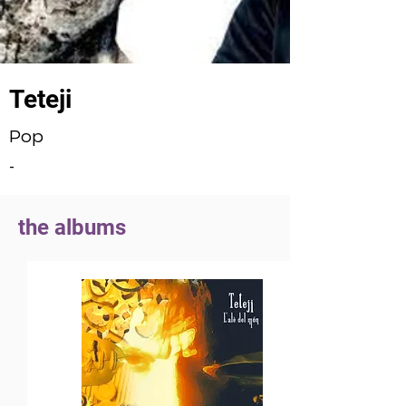
Teteji
Pop
-
the albums