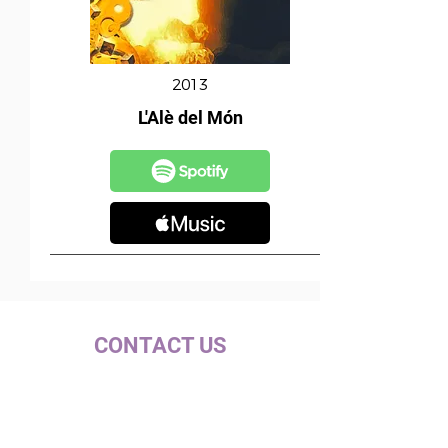
2013
L'Alè del Món
CONTACT US
c/ la Selva, 10 (PI Pla de la Bruguera)
08211 - Castellar del Vallès
+34 937 471 100 · picap@picap.cat