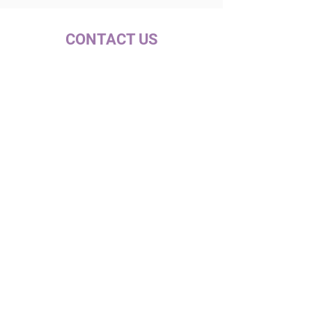
CONTACT US
c/ la Selva, 10 (PI Pla de la Bruguera)
08211 - Castellar del Vallès
+34 937 471 100 · picap@picap.cat