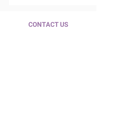
CONTACT US
c/ la Selva, 10 (PI Pla de la Bruguera)
08211 - Castellar del Vallès
+34 937 471 100 · picap@picap.cat