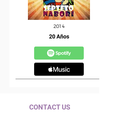
2014
20 Años
CONTACT US
c/ la Selva, 10 (PI Pla de la Bruguera)
08211 - Castellar del Vallès
+34 937 471 100 · picap@picap.cat