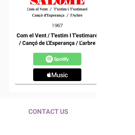
1967
Com el Vent / T'estim I T'estimaré
/ Cançó de L'Esperança / L'arbre
CONTACT US
c/ la Selva, 10 (PI Pla de la Bruguera)
08211 - Castellar del Vallès