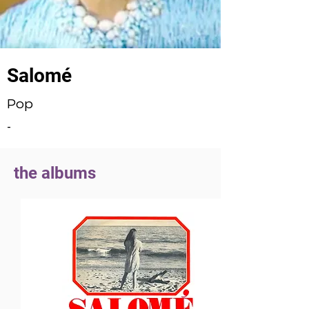
Salomé
Pop
-
the albums