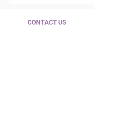
CONTACT US
c/ la Selva, 10 (PI Pla de la Bruguera)
08211 - Castellar del Vallès
+34 937 471 100 · picap@picap.cat