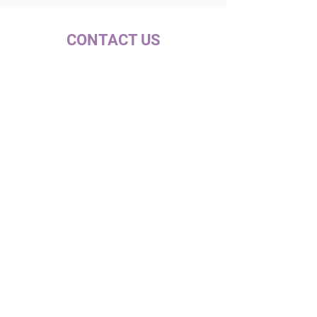
CONTACT US
c/ la Selva, 10 (PI Pla de la Bruguera)
08211 - Castellar del Vallès
+34 937 471 100 · picap@picap.cat