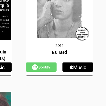
2011
uia
És Tard
ts)