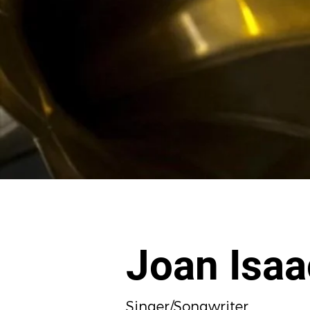
Joan Isaa
Singer/Songwriter