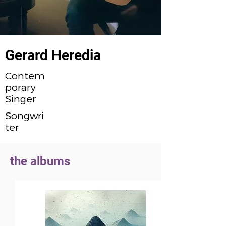
Gerard Heredia
Contem
porary
Singer
Songwri
ter
the albums