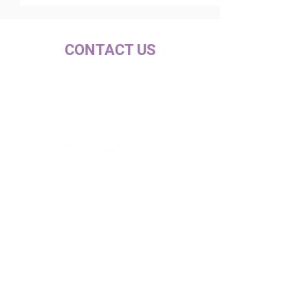
CONTACT US
c/ la Selva, 10 (PI Pla de la Bruguera)
08211 - Castellar del Vallès
+34 937 471 100 · picap@picap.cat