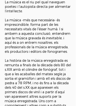
La música es el riu pel qual naveguen
poetes i l’autopista directa per alimentar
l’intel·lecte.
La música -més que necessària- és
imprescindible, forma part de les
necessitats vitals de l'ésser humà. I si
arribem a aquesta conclusió, entendrem
que la música gravada és inevitable, i
aquí és a on entrem nosaltres, els
professionals de la música enregistrada,
els productors i editors de fonogrames.
La història de la música enregistrada es
remunta a finals de la dècada dels 80 del
s.XIX amb el cilindre de fonògraf, tot i
que a les acaballes del mateix segle ja
sortia el gramòfon i amb ell els discos de
pedra a 78 RPM, i no és fins a la dècada
dels 40 del s.XX que apareixen els
primers discos de vinil i a partir d’aquí
van apareixent altres suports per la
música enregistrada. Uns com a
complement i altres com a substituts