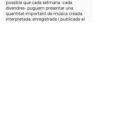
possible que cada setmana -cada
divendres- puguem presentar una
quantitat important de música creada,
interpretada, enregistrada i publicada al
nostre país, i una part molt considerable
en llengua pròpia i en un ventall d’estils
amplíssim.
Les emissores de ràdio segueixen sent
una eina essencial per donar a conèixer
les novetats que produïm i editem,
doncs el factor sorpresa d’escoltar coses
noves, sempre ajuda a l’audiència a
descobrir nous artistes que poden
interessar, però en aquesta tercera
dècada del s.XXI tenim noves eines,
noves maneres de descobrir nous
talents, que no son altres que les
plataformes de streaming que tant amb
les seves recomanacions derivades dels
algorismes com a través del boca a boca
de l’entorn personal de cadascú,
s’escolten novetats musicals d’artistes
sovint poc coneguts i que poden passar