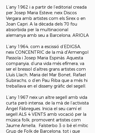
L’any 1962 i a partir de l’editorial creada
per Josep Maria Esteve, neix Discos
Vergara amb artistes com els Sirex o en
Joan Capri. A la dècada dels 70 fou
absorbida per la multinacional
alemanya amb seu a Barcelona, ARIOLA
L’any 1964, com a escissió d’EDIGSA,
neix CONCENTRIC de la mà d'Armengol
Passola i Josep Maria Espinàs. Aquesta
companyia, d’una vida més efímera, va
ser el bressol d’altres grans artistes com
Lluís Llach, Maria del Mar Bonet, Rafael
Subirachs, o d’en Pau Riba que a més hi
treballava en el disseny gràfic del segell.
L’any 1967 neix un altre segell amb vida
curta però intensa, de la mà de l’activista
Àngel Fàbregues. Inicia el seu camí el
segell ALS 4 VENTS amb vocació per la
música folk, promovent artistes com
Jaume Arnella, Falsterbo 3 o bé el mític
Grup de Folk de Barcelona, tot i que