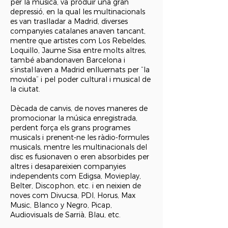
per la música, va produir una gran
depressió, en la qual les multinacionals
es van traslladar a Madrid, diverses
companyies catalanes anaven tancant,
mentre que artistes com Los Rebeldes,
Loquillo, Jaume Sisa entre molts altres,
també abandonaven Barcelona i
s’instal·laven a Madrid enlluernats per “la
movida” i pel poder cultural i musical de
la ciutat.
Dècada de canvis, de noves maneres de
promocionar la música enregistrada,
perdent força els grans programes
musicals i prenent-ne les ràdio-formules
musicals, mentre les multinacionals del
disc es fusionaven o eren absorbides per
altres i desapareixien companyies
independents com Edigsa, Movieplay,
Belter, Discophon, etc. i en neixien de
noves com Divucsa, PDI, Horus, Max
Music, Blanco y Negro, Picap,
Audiovisuals de Sarrià, Blau, etc.