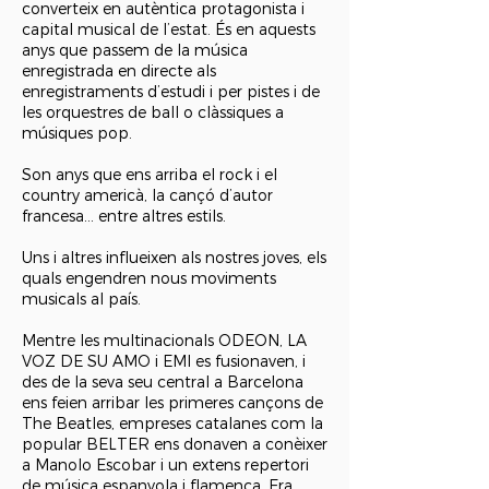
converteix en autèntica protagonista i
capital musical de l’estat. És en aquests
anys que passem de la música
enregistrada en directe als
enregistraments d’estudi i per pistes i de
les orquestres de ball o clàssiques a
músiques pop.
Son anys que ens arriba el rock i el
country americà, la cançó d’autor
francesa... entre altres estils.
Uns i altres influeixen als nostres joves, els
quals engendren nous moviments
musicals al país.
Mentre les multinacionals ODEON, LA
VOZ DE SU AMO i EMI es fusionaven, i
des de la seva seu central a Barcelona
ens feien arribar les primeres cançons de
The Beatles, empreses catalanes com la
popular BELTER ens donaven a conèixer
a Manolo Escobar i un extens repertori
de música espanyola i flamenca. Era