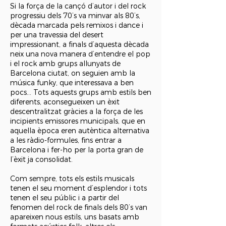
Si la força de la cançó d’autor i del rock
progressiu dels 70’s va minvar als 80’s,
dècada marcada pels remixos i dance i
per una travessia del desert
impressionant, a finals d’aquesta dècada
neix una nova manera d’entendre el pop
i el rock amb grups allunyats de
Barcelona ciutat, on seguien amb la
música funky, que interessava a ben
pocs... Tots aquests grups amb estils ben
diferents, aconsegueixen un èxit
descentralitzat gràcies a la força de les
incipients emissores municipals, que en
aquella època eren autèntica alternativa
a les ràdio-formules, fins entrar a
Barcelona i fer-ho per la porta gran de
l’èxit ja consolidat.
Com sempre, tots els estils musicals
tenen el seu moment d’esplendor i tots
tenen el seu públic i a partir del
fenomen del rock de finals dels 80’s van
apareixen nous estils, uns basats amb