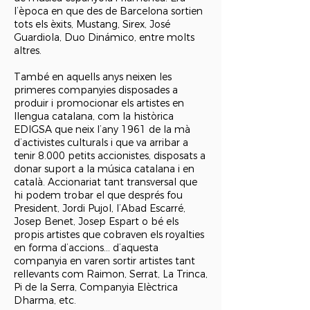
l’època en que des de Barcelona sortien
tots els èxits, Mustang, Sirex, José
Guardiola, Duo Dinámico, entre molts
altres.
També en aquells anys neixen les
primeres companyies disposades a
produir i promocionar els artistes en
llengua catalana, com la històrica
EDIGSA que neix l’any 1961 de la mà
d’activistes culturals i que va arribar a
tenir 8.000 petits accionistes, disposats a
donar suport a la música catalana i en
català. Accionariat tant transversal que
hi podem trobar el que després fou
President, Jordi Pujol, l’Abad Escarré,
Josep Benet, Josep Espart o bé els
propis artistes que cobraven els royalties
en forma d’accions... d’aquesta
companyia en varen sortir artistes tant
rellevants com Raimon, Serrat, La Trinca,
Pi de la Serra, Companyia Elèctrica
Dharma, etc.